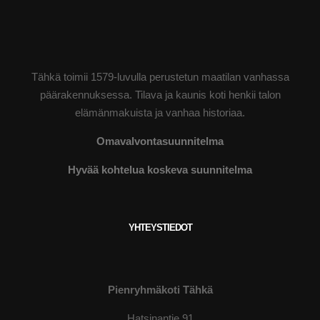
Tähkä toimii 1579-luvulla perustetun maatilan vanhassa
päärakennuksessa. Tilava ja kaunis koti henkii talon
elämänmakuista ja vanhaa historiaa.
Omavalvontasuunnitelma
Hyvää kohtelua koskeva suunnitelma
YHTEYSTIEDOT
Pienryhmäkoti Tähkä
Hatsinantie 91