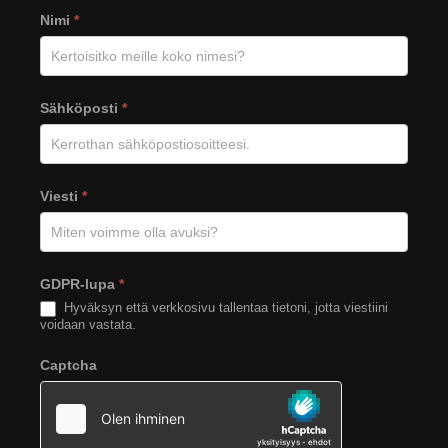
Viesti
Nimi
*
Tähkän
verkkosivuilta
Sähköposti
*
Viesti
*
GDPR-lupa
*
Hyväksyn että verkkosivu tallentaa tietoni, jotta viestiini
voidaan vastata.
Captcha